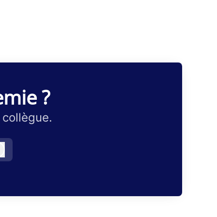
emie ?
 collègue.
Connexion