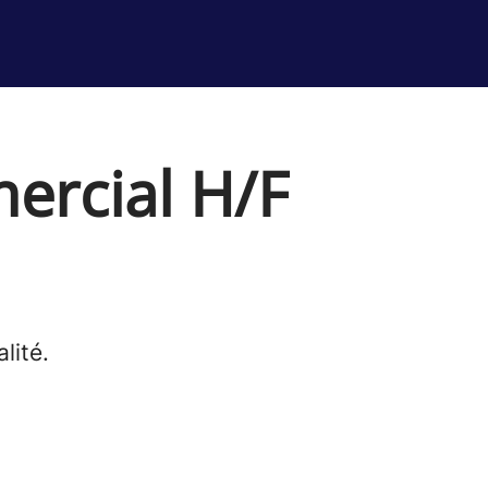
ercial H/F
lité.