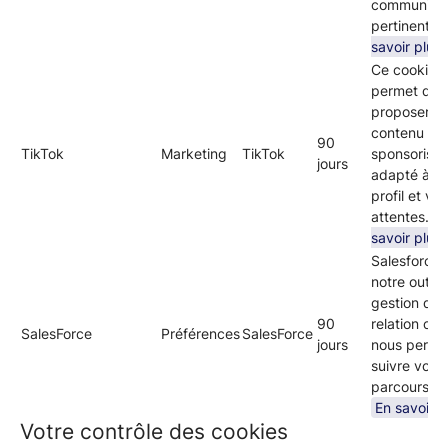
communicat
pertinentes
savoir plus
Ce cookie 
permet de 
proposer d
contenu
90
TikTok
Marketing
TikTok
sponsorisé c
jours
adapté à vo
profil et vos
attentes.
E
savoir plus
Salesforce 
notre outil 
gestion de 
90
relation clien
SalesForce
Préférences
SalesForce
jours
nous perme
suivre votre
parcours cli
En savoir p
Votre contrôle des cookies