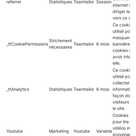
referrer
Statistiques
Teamtailor
Session
internet ser
diriger les v
vers ce site
Ce cookie e
utilisé pour
masquer la
Strictement
_ttCookiePermissions
Teamtailor
6 mois
bannière d
nécessaires
cookies apr
avoir intera
elle.
Ce cookie e
utilisé pour
collecter d
_ttAnalytics
Statistiques
Teamtailor
6 mois
informations
façon dont 
visiteurs uti
le site.
Cookies util
pour lire de
vidéos inté
Youtube
Marketing
Youtube
Variable
provenant 