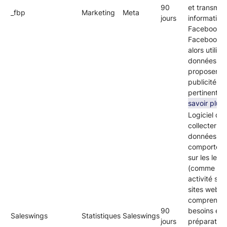
90
et transmet
_fbp
Marketing
Meta
jours
information
Facebook.
Facebook p
alors utilise
données po
proposer d
publicités p
pertinentes
savoir plus
Logiciel qui
collecter d
données
comporteme
sur les lead
(comme leu
activité sur 
sites web) 
comprendre
90
besoins et l
Saleswings
Statistiques
Saleswings
jours
préparation