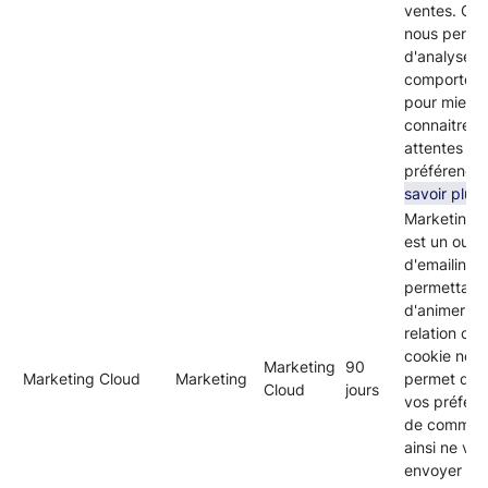
ventes. Ce 
nous perme
d'analyser 
comportem
pour mieux
connaitre v
attentes et
préférence
savoir plus
Marketing 
est un outil
d'emailing
permettant
d'animer la
relation cli
cookie nou
Marketing
90
Marketing Cloud
Marketing
permet de s
Cloud
jours
vos préfér
de communi
ainsi ne vo
envoyer qu