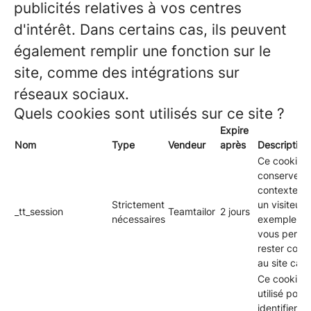
publicités relatives à vos centres
d'intérêt. Dans certains cas, ils peuvent
également remplir une fonction sur le
site, comme des intégrations sur
réseaux sociaux.
Quels cookies sont utilisés sur ce site ?
Expire
Nom
Type
Vendeur
après
Description
Ce cookie s
conserver l
contexte rel
Strictement
un visiteur 
_tt_session
Teamtailor
2 jours
nécessaires
exemple, p
vous perme
rester conn
au site carri
Ce cookie e
utilisé pour
identifier le 