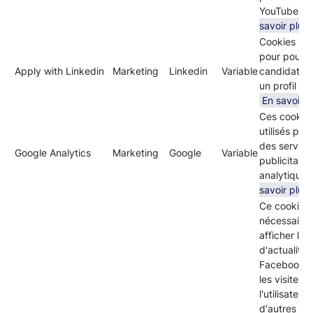
YouTube.
E
savoir plus
Cookies util
pour pouvoi
Apply with Linkedin
Marketing
Linkedin
Variable
candidater
un profil Li
En savoir p
Ces cookies
utilisés pour
des service
Google Analytics
Marketing
Google
Variable
publicitaire
analytiques
savoir plus
Ce cookie e
nécessaire 
afficher le fi
d'actualité 
Facebook. Il
les visites 
l'utilisateur 
d'autres si