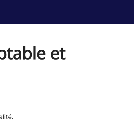
ptable et
lité.