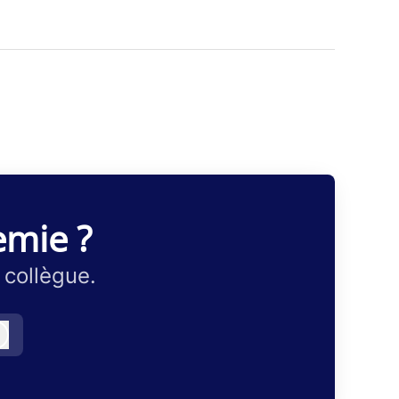
emie ?
 collègue.
Connexion